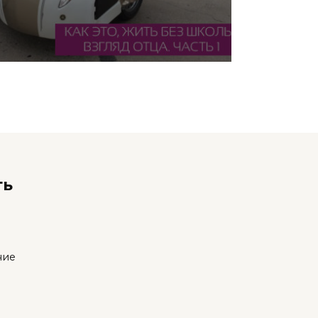
ть
ние