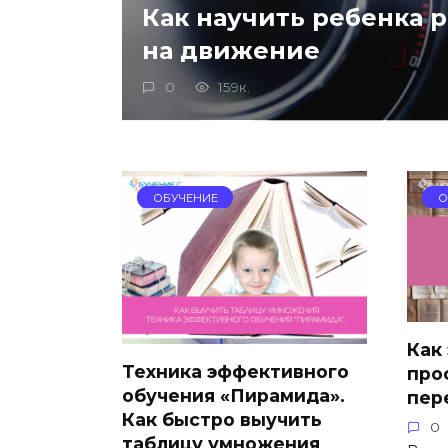
Как научить ребенка 
на движение
0
159к.
ОБУЧЕНИЕ
О
Как
Техника эффективного
про
обучения «Пирамида».
пер
Как быстро выучить
0
таблицу умножения