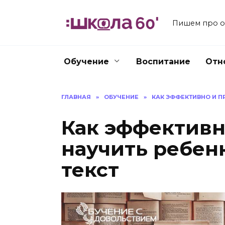
Перейти
к
Пишем про об
содержанию
Обучение
Воспитание
Отн
ГЛАВНАЯ
»
ОБУЧЕНИЕ
»
КАК ЭФФЕКТИВНО И П
Как эффективн
научить ребен
текст