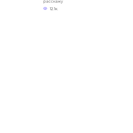
расскажу
12.1к.