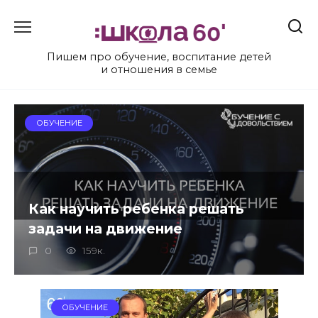
Перейти
к
содержанию
Пишем про обучение, воспитание детей
и отношения в семье
ОБУЧЕНИЕ
Как научить ребенка решать
задачи на движение
0
159к.
ОБУЧЕНИЕ