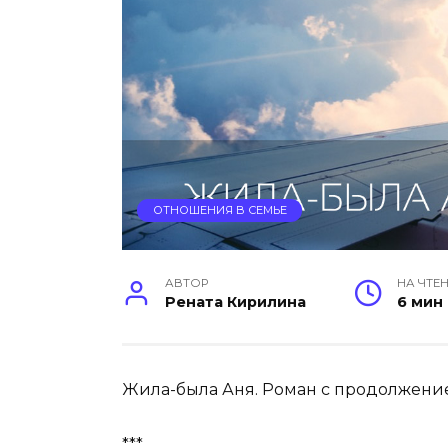
ОТНОШЕНИЯ В СЕМЬЕ
АВТОР
НА ЧТЕ
Рената Кирилина
6 мин
Жила-была Аня. Роман с продолжени
***