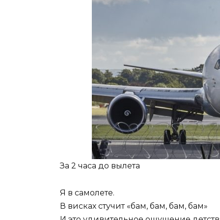
За 2 часа до вылета
Я в самолете.
В висках стучит «бам, бам, бам, бам»
И это удивительное ощущение детства,