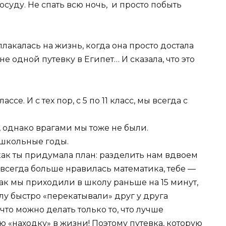
осуду. Не спать всю ночь, и просто побыть
лакалась на жизнь, когда она просто достала
е одной путевку в Египет… И сказала, что это
се. И с тех пор, с 5 по 11 класс, мы всегда с
, однако врагами мы тоже не были.
 школьные годы.
как ты придумала план: разделить нам вдвоем
сегда больше нравилась математика, тебе —
ак мы приходили в школу раньше на 15 минут,
лу быстро «перекатывали» друг у друга
 что можно делать только то, что лучше
ю «находку» в жизни! Поэтому путевка, которую