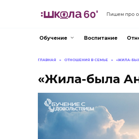
Перейти
к
Пишем про об
содержанию
Обучение
Воспитание
Отн
ГЛАВНАЯ
»
ОТНОШЕНИЯ В СЕМЬЕ
»
«ЖИЛА-БЫЛ
«Жила-была Ан