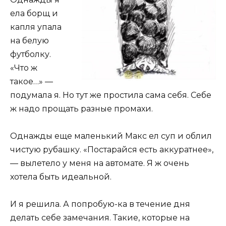
ела борщ и
капля упала
на белую
футболку.
«Что ж
такое…» —
подумала я. Но тут же простила сама себя. Себе
ж надо прощать разные промахи.
Однажды еще маленький Макс ел суп и облил
чистую рубашку. «Постарайся есть аккуратнее»,
— вылетело у меня на автомате. Я ж очень
хотела быть идеальной.
И я решила. А попробую-ка в течение дня
делать себе замечания. Такие, которые на