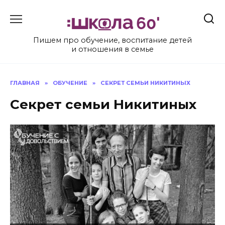
Перейти
к
содержанию
Пишем про обучение, воспитание детей
и отношения в семье
ГЛАВНАЯ
»
ОБУЧЕНИЕ
»
СЕКРЕТ СЕМЬИ НИКИТИНЫХ
Секрет семьи Никитиных