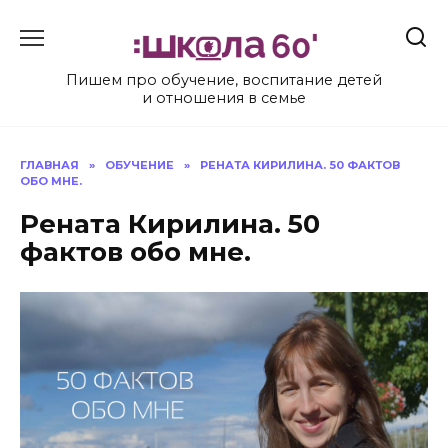
Перейти
к
содержанию
Пишем про обучение, воспитание детей
и отношения в семье
ГЛАВНАЯ
»
ОБУЧЕНИЕ
»
РЕНАТА КИРИЛИНА. 50 ФАКТОВ
ОБО МНЕ.
Рената Кирилина. 50
фактов обо мне.