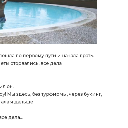
 пошла по первому пути и начала врать.
леты оторвались, все дела.
ил он.
ру! Мы здесь, без турфирмы, через букинг,
гала я дальше
 все дела…