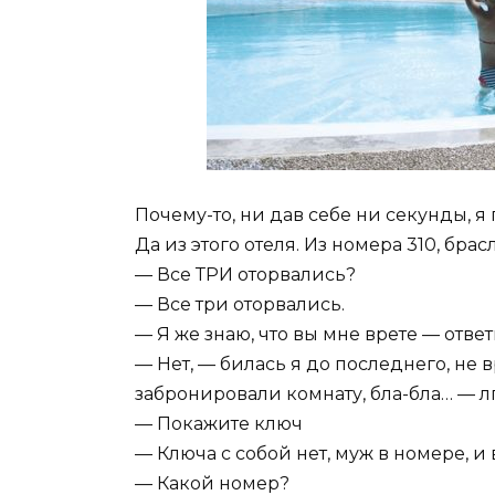
Почему-то, ни дав себе ни секунды, я
Да из этого отеля. Из номера 310, брас
— Все ТРИ оторвались?
— Все три оторвались.
— Я же знаю, что вы мне врете — ответ
— Нет, — билась я до последнего, не в
забронировали комнату, бла-бла… — л
— Покажите ключ
— Ключа с собой нет, муж в номере, и
— Какой номер?