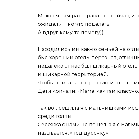
Может я вам разонравлюсь сейчас, и вы
ожидали»., но что поделать.
А вдруг кому-то помогу))
Находились мы как-то семьей на отдых
был хороший отель, персонал, отличны
недалеко от нас был шикарный отель,
и шикарной территорией.
Чтобы описать всю реалистичность, 
Дети кричали: «Мама, как там классно
Так вот, решила я с мальчишками исс
среди толпы.
Сережка с нами не пошел, а я с мальч
называется, «под дурочку»