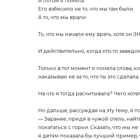
А потом я поняла.
Его взбесило не то, что мы там были.
А то, что мы врали.
То, что мы начали ему врать, хотя он З
И действительно, когда кто-то заведо
Только в тот момент я поняла слова, к
наказываю не за то, что ты это сделала
На что я тогда расчитывала? Чего хот
Но дальше, рассуждая на эту тему, я п
— Заранее, придя в чужой отель, найт
покататься с горки. Сказать, что мы не
я детям показала бы лучший пример, ч