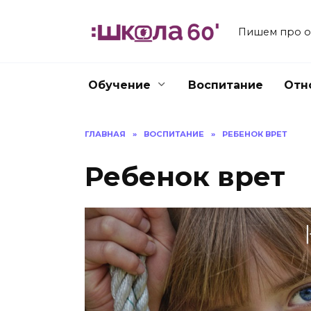
Перейти
к
Пишем про об
содержанию
Обучение
Воспитание
Отн
ГЛАВНАЯ
»
ВОСПИТАНИЕ
»
РЕБЕНОК ВРЕТ
Ребенок врет