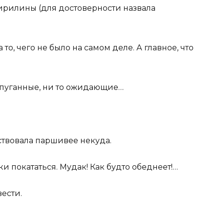
ирилины (для достоверности назвала
 то, чего не было на самом деле. А главное, что
испуганные, ни то ожидающие…
ствовала паршивее некуда.
ки покататься. Мудак! Как будто обеднеет!…
вести.