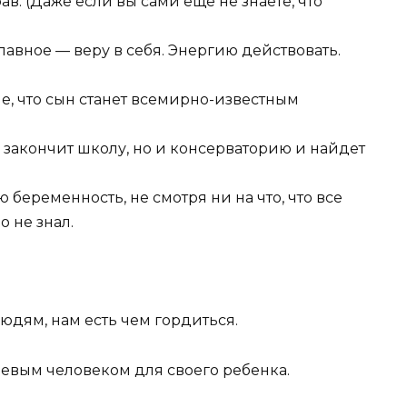
ав. (Даже если вы сами еще не знаете, что
лавное — веру в себя. Энергию действовать.
е, что сын станет всемирно-известным
о закончит школу, но и консерваторию и найдет
 беременность, не смотря ни на что, что все
 не знал.
юдям, нам есть чем гордиться.
чевым человеком для своего ребенка.