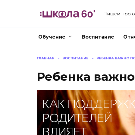
Перейти
к
Пишем про об
содержанию
Обучение
Воспитание
Отн
ГЛАВНАЯ
»
ВОСПИТАНИЕ
»
РЕБЕНКА ВАЖНО 
Ребенка важно