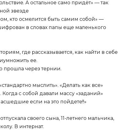
вольствие. А остальное само придёт» — так
ной звезде
ом, кто осмелится быть самим собой» —
шифрован в словах папы еще маленького
ториям, где рассказывается, как найти в себе
риумножить ее.
о прошла через тернии.
«стандартно мыслить». «Делать как все»
. Когда с собой давали массу «заданий»
асшедшие если на это пойдете!!»
отпускала своего сына, 11-летнего мальчика,
олу. В интернат.