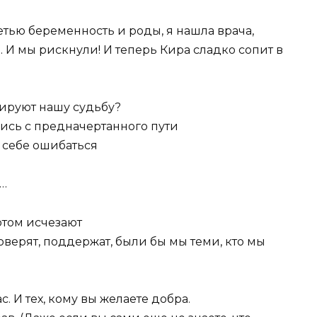
етью беременность и роды, я нашла врача,
И мы рискнули! И теперь Кира сладко сопит в
мируют нашу судьбу?
лись с предначертанного пути
 себе ошибаться
ь…
отом исчезают
оверят, поддержат, были бы мы теми, кто мы
 И тех, кому вы желаете добра.