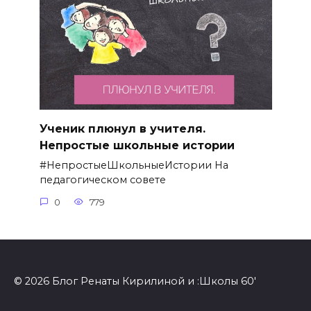
Ученик плюнул в учителя.
Непростые школьные истории
#НепростыеШкольныеИстории На
педагогическом совете
0
779
© 2026 Блог Ренаты Кирилиной и :Школы 60'