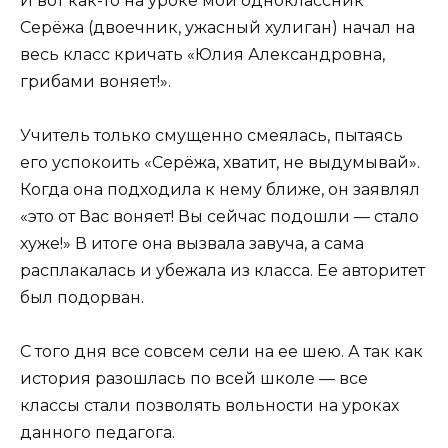
И вот как-то на уроке мой одноклассник
Серёжа (двоечник, ужасный хулиган) начал на
весь класс кричать «Юлия Александровна,
грибами воняет!».
Учитель только смущенно смеялась, пытаясь
его успокоить «Серёжа, хватит, не выдумывай».
Когда она подходила к нему ближе, он заявлял
«это от Вас воняет! Вы сейчас подошли — стало
хуже!» В итоге она вызвала завуча, а сама
расплакалась и убежала из класса. Ее авторитет
был подорван.
С того дня все совсем сели на ее шею. А так как
история разошлась по всей школе — все
классы стали позволять вольности на уроках
данного педагога.