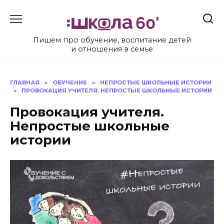
Перейти
к
содержанию
Пишем про обучение, воспитание детей
и отношения в семье
ГЛАВНАЯ
»
ОБУЧЕНИЕ
»
НЕПРОСТЫЕ ШКОЛЬНЫЕ ИСТОРИИ
»
ПРОВОКАЦИЯ УЧИТЕЛЯ. НЕПРОСТЫЕ ШКОЛЬНЫЕ ИСТОРИИ
Провокация учителя.
Непростые школьные
истории