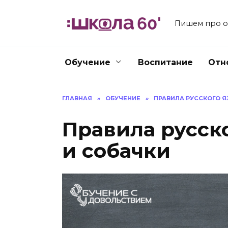
Перейти
к
Пишем про об
содержанию
Обучение
Воспитание
Отн
ГЛАВНАЯ
»
ОБУЧЕНИЕ
»
ПРАВИЛА РУССКОГО Я
Правила русско
и собачки