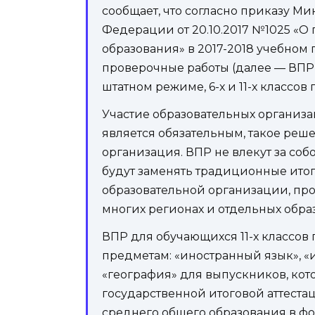
сообщает, что согласно приказу М
Федерации от 20.10.2017 №1025 «О
образования» в 2017-2018 учебном
проверочные работы (далее — ВПР) 
штатном режиме, 6-х и 11-х классо
Участие образовательных организац
является обязательным, такое реш
организация. ВПР не влекут за соб
будут заменять традиционные ито
образовательной организации, пр
многих регионах и отдельных обра
ВПР для обучающихся 11-х классо
предметам: «иностранный язык», «и
«география» для выпускников, ко
государственной итоговой аттест
среднего общего образования в фо