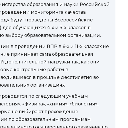
инистерства образования и науки Российской
 проведении мониторинга качества
 году будут проведены Всероссийские
для обучающихся 4-х и 5-х классов в
в по выбору образовательной организации.
ий в проведении ВПР в 6-х и 11-х классах не
ение принимает сама образовательная
ой дополнительной нагрузки так, как они
говые контрольные работы в
оводившиеся в прошлые десятилетия во
зовательных организациях.
в проводятся по следующим учебным
стория», «физика», «химия», «биология»,
торые не выбирают прохождение
ации по образовательным программам
рме единого государственного экзамена по