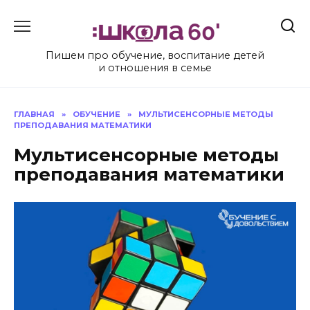
Перейти
к
содержанию
Пишем про обучение, воспитание детей
и отношения в семье
ГЛАВНАЯ
»
ОБУЧЕНИЕ
»
МУЛЬТИСЕНСОРНЫЕ МЕТОДЫ
ПРЕПОДАВАНИЯ МАТЕМАТИКИ
Мультисенсорные методы
преподавания математики