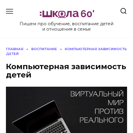
Перейти
к
содержанию
Пишем про обучение, воспитание детей
и отношения в семье
ГЛАВНАЯ
»
ВОСПИТАНИЕ
»
КОМПЬЮТЕРНАЯ ЗАВИСИМОСТЬ
ДЕТЕЙ
Компьютерная зависимость
детей