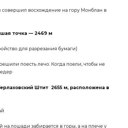
ом совершил восхождение на гору Монблан в
шая точка — 2469 м
ройство для разрезания бумаги)
решили поесть лечо. Когда поели, чтобы не
редер
Герлаховский Штит 2655 м, расположена в
ай
 на лошади забирается в горы, а на плече у