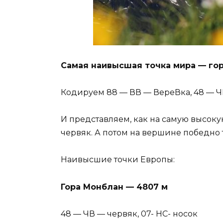
Самая наивысшая точка мира — гор
Кодируем 88 — ВВ — ВереВка, 48 — 
И представляем, как на самую высокую
червяк. А потом на вершине победно 
Наивысшие точки Европы:
Гора Монблан — 4807 м
48 — ЧВ — червяк, 07- НС- носок