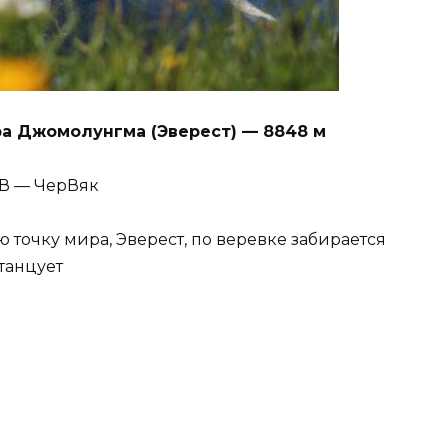
а Джомолунгма (Эверест) — 8848 м
ЧВ — ЧерВяк
 точку мира, Эверест, по веревке забирается
танцует