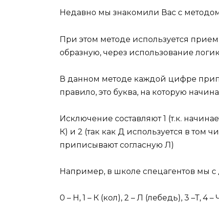
Недавно мы знакомили Вас с методо
При этом методе используется прие
образную, через использование логик
В данном методе каждой цифре прип
правило, это буква, на которую начин
Исключение составляют 1 (т.к. начина
К) и 2 (так как Д используется в том 
приписывают согласную Л)
Например, в школе спецагентов мы с 
0 – Н, 1 – К (кол), 2 – Л (лебедь), 3 –Т, 4 – Ч