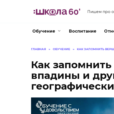
Перейти
к
Пишем про об
содержанию
Обучение
Воспитание
Отн
ГЛАВНАЯ
»
ОБУЧЕНИЕ
»
КАК ЗАПОМНИТЬ ВЕР
Как запомнить
впадины и дру
географически