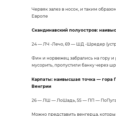
Червяк залез в носок, и таким образ
Европе
Скандинавский полуостров: наивыс
24 — ЛЧ -Лечо, 69 — ШД -Шредер (уст
Фин и норвежец забрались на гору и 
мусорить, пропустили банку через ш
Карпаты: наивысшая точка — гора 
Венгрии
26 — ЛШ — ЛоШадь, 55 — ПП — ПоПуг
Можно представить венгерца, который