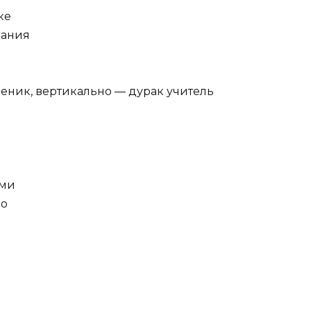
ке
дания
еник, вертикально — дурак учитель
ьми
ло