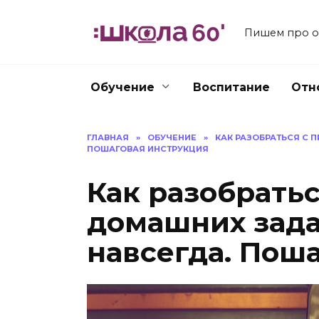
Перейти
к
Пишем про об
содержанию
Обучение
Воспитание
Отн
ГЛАВНАЯ
»
ОБУЧЕНИЕ
»
КАК РАЗОБРАТЬСЯ С 
ПОШАГОВАЯ ИНСТРУКЦИЯ
Как разобрать
домашних зада
навсегда. Пош