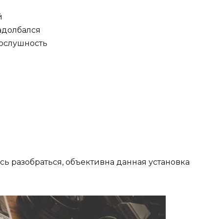
й
задолбался
послушность
сь разобраться, объективна данная установка