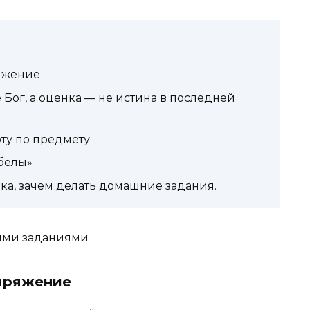
ряжение
е Бог, а оценка — не истина в последней
рту по предмету
обелы»
нка, зачем делать домашние задания.
ними заданиями
апряжение