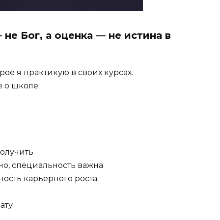
 не Бог, а оценка — не истина в
ое я практикую в своих курсах.
е о школе.
получить
о, специальность важна
ость карьерного роста
ату