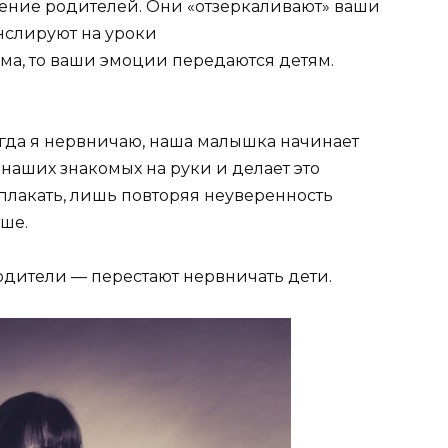
ение родителей. Они «отзеркаливают» ваши
нслируют на уроки
ма, то ваши эмоции передаются детям.
огда я нервничаю, наша малышка начинает
з наших знакомых на руки и делает это
плакать, лишь повторяя неуверенность
рше.
одители — перестают нервничать дети.