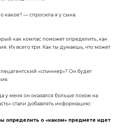
о какое? — спросила я у сына.
орый как компас поможет определить, как
. Их всего три. Как ты думаешь, что может
пецагентский «спиннер»? Он будет
ния.
а у меня он оказался больше похож на
асть» стали добавлять информацию:
бы определить о «каком» предмете идет