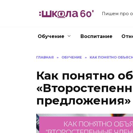
Перейти
к
Пишем про об
содержанию
Обучение
Воспитание
Отн
ГЛАВНАЯ
»
ОБУЧЕНИЕ
»
КАК ПОНЯТНО ОБЪЯС
Как понятно о
«Второстепен
предложения»