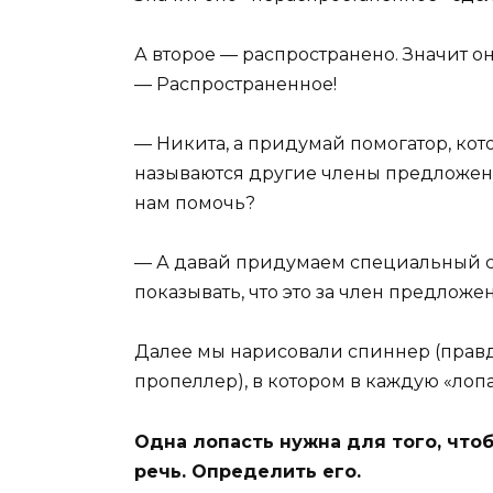
А второе — распространено. Значит он
— Распространенное!
— Никита, а придумай помогатор, кот
называются другие члены предложения
нам помочь?
— А давай придумаем специальный с
показывать, что это за член предложе
Далее мы нарисовали спиннер (правд
пропеллер), в котором в каждую «лоп
Одна лопасть нужна для того, что
речь. Определить его.