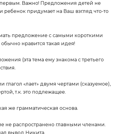
 первым. Важно! Предложения детей не
ли ребенок придумает на Ваш взгляд что-то
мать предложение с самыми короткими
 обычно нравится такая идея!
ожения (эта тема ему знакома с третьего
йствия.
глагол «лает» двумя чертами (сказуемое),
той, т.к. это подлежащее.
кая же грамматическая основа.
е не распространено главными членами.
лал вывод Никита.