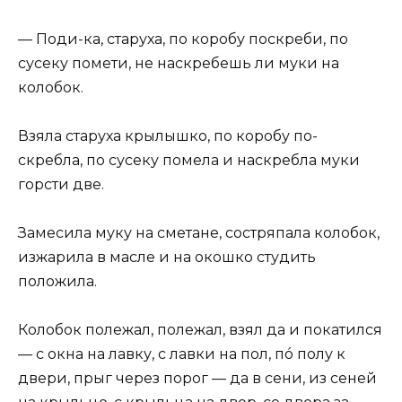
— Поди-ка, старуха, по коробу поскреби, по
сусеку помети, не наскребешь ли муки на
колобок.
Взяла старуха крылышко, по коробу по-
скребла, по сусеку помела и наскребла муки
горсти две.
Замесила муку на сметане, состряпала колобок,
изжарила в масле и на окошко студить
положила.
Колобок полежал, полежал, взял да и покатился
— с окна на лавку, с лавки на пол, пó полу к
двери, прыг через порог — да в сени, из сеней