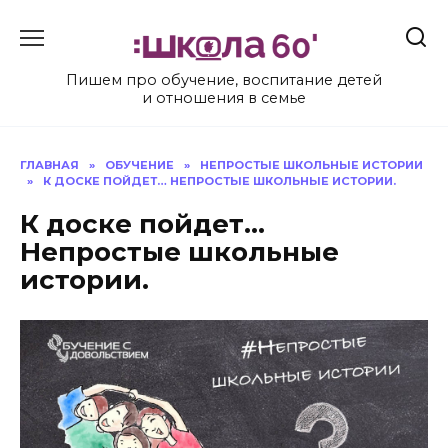
Перейти
к
содержанию
Пишем про обучение, воспитание детей
и отношения в семье
ГЛАВНАЯ
»
ОБУЧЕНИЕ
»
НЕПРОСТЫЕ ШКОЛЬНЫЕ ИСТОРИИ
»
К ДОСКЕ ПОЙДЕТ… НЕПРОСТЫЕ ШКОЛЬНЫЕ ИСТОРИИ.
К доске пойдет…
Непростые школьные
истории.