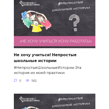
Не хочу учиться! Непростые
школьные истории
#НепростыеШкольныеИстории Эта
история из моей практики.
0
562