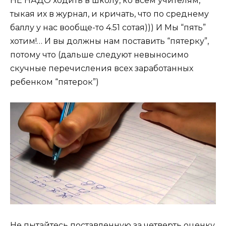
НЕ НАДО ходить в школу, ко всем учителям,
тыкая их в журнал, и кричать, что по среднему
баллу у нас вообще-то 4.51 сотая))) И Мы “пять”
хотим!… И вы должны нам поставить “пятерку”,
потому что (дальше следуют невыносимо
скучные перечисления всех заработанных
ребенком “пятерок”)
Не пытайтесь поставленную за четверть оценку