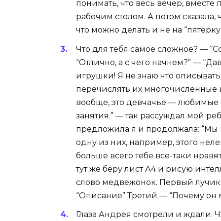
понимать, что весь вечер, вместе 
рабочим столом. А потом сказала, 
что можно делать и не на “пятерку”
Что для тебя самое сложное? — “С
“Отлично, а с чего начнем?” — “Д
игрушки! Я не знаю что описывать
перечислять их многочисленные и
вообще, это девчачье — любимые
занятия.” — так рассуждал мой ре
предложила я и продолжала: “Мы 
одну из них, например, этого нел
больше всего тебе все-таки нравят
тут же беру лист А4 и рисую инте
слово медвежонок. Первый лучик 
“Описание” Третий — “Почему он 
Глаза Андрея смотрели и ждали. 