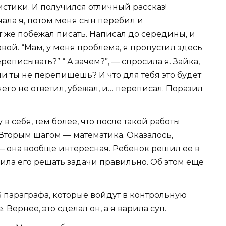
истики. И получился отличный рассказ!
ала я, потом меня сын перебил и
т же побежал писать. Написал до середины, и
ой. “Мам, у меня проблема, я пропустил здесь
еписывать?” “ А зачем?”, — спросила я. Зайка,
ли ты не перепишешь? И что для тебя это будет
его не ответил, убежал, и… переписал. Поразил
 в себя, тем более, что после такой работы
Вторым шагом — математика. Оказалось,
 — она вообще интересная. Ребенок решил ее в
учила его решать задачи правильно. Об этом еще
 параграфа, которые войдут в контрольную
 Вернее, это сделал он, а я варила суп.