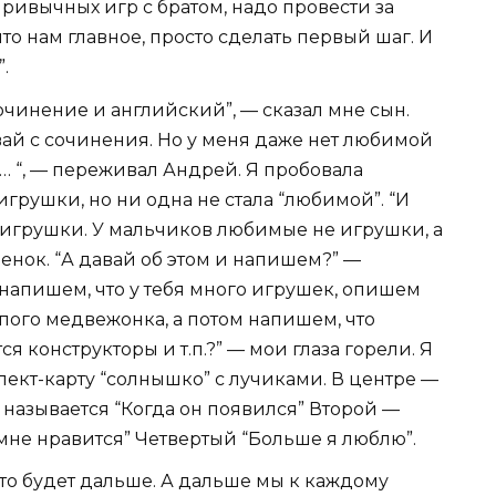
привычных игр с братом, надо провести за
что нам главное, просто сделать первый шаг. И
.
очинение и английский”, — сказал мне сын.
авай с сочинения. Но у меня даже нет любимой
… “, — переживал Андрей. Я пробовала
грушки, но ни одна не стала “любимой”. “И
 игрушки. У мальчиков любимые не игрушки, а
бенок. “А давай об этом и напишем?” —
напишем, что у тебя много игрушек, опишем
епого медвежонка, а потом напишем, что
ся конструкторы и т.п.?” — мои глаза горели. Я
ллект-карту “солнышко” с лучиками. В центре —
называется “Когда он появился” Второй —
мне нравится” Четвертый “Больше я люблю”.
Что будет дальше. А дальше мы к каждому