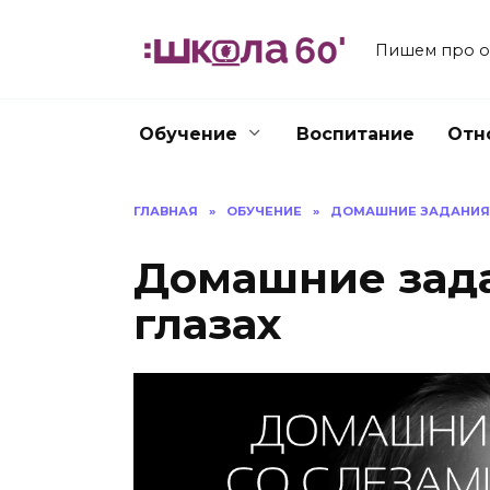
Перейти
к
Пишем про об
содержанию
Обучение
Воспитание
Отн
ГЛАВНАЯ
»
ОБУЧЕНИЕ
»
ДОМАШНИЕ ЗАДАНИЯ 
Домашние зада
глазах