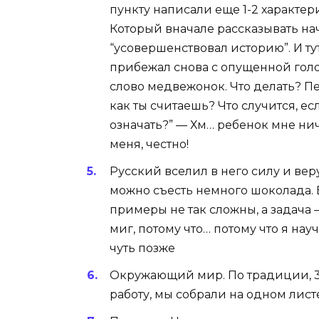
пункту написали еще 1-2 характер
Который вначале рассказывать нач
“усовершенствовал историю”. И ту
прибежал снова с опущенной голов
слово медвежонок. Что делать? Пер
как ты считаешь? Что случится, ес
означать?” — Хм… ребенок мне нич
меня, честно!
Русский вселил в него силу и веру
можно съесть немного шоколада. 
примеры не так сложны, а задача
миг, потому что… потому что я на
чуть позже
Окружающий мир. По традиции, 3
работу, мы собрали на одном листе.