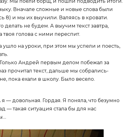
разу. Мы поели борщ, и пошли подводить итоги.
зыку. Вначале сложные и новые слова были
сь 8) и мы их выучили. Валяясь в кровати.
го делать не будем. А выучим текст завтра,
а твоя голова с ними переспит.
 ушло на уроки, при этом мы успели и поесть,
ать.
0. Только Андрей первым делом побежал за
аз прочитал текст, дальше мы собрались-
е, пока ехали в школу. Было весело.
я — довольная. Гордая. Я поняла, что безумно
ад — такая ситуация стала бы для нас
зы…