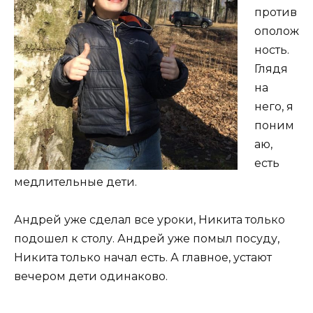
против
ополож
ность.
Глядя
на
него, я
поним
аю,
есть
медлительные дети.
Андрей уже сделал все уроки, Никита только
подошел к столу.
Андрей уже помыл посуду,
Никита только начал есть.
А главное, устают
вечером дети одинаково.