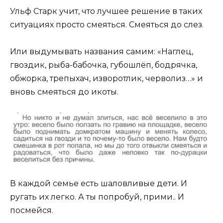
Ульф Старк учит, что лучшее решение в таких
ситуациях просто смеяться. Смеяться до слез.
Или выдумывать названия самим: «Наглец,
гвоздик, рыба-бабочка, губошлёп, бодрячка,
обжорка, трепыхач, изворотлик, черволиз…» и
вновь смеяться до икоты.
В каждой семье есть шаловливые дети. И
ругать их легко. А ты попробуй, прими.. И
посмейся.