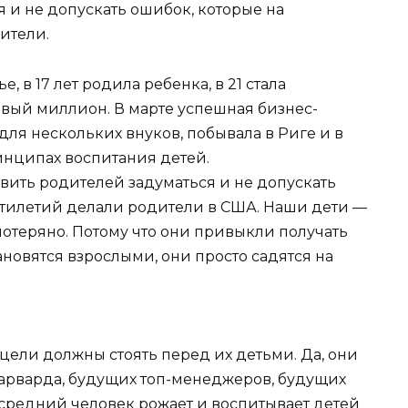
я и не допускать ошибок, которые на
ители.
 в 17 лет родила ребенка, в 21 стала
ервый миллион. В марте успешная бизнес-
для нескольких внуков, побывала в Риге и в
инципах воспитания детей.
авить родителей задуматься и не допускать
ятилетий делали родители в США. Наши дети —
потеряно. Потому что они привыкли получать
становятся взрослыми, они просто садятся на
цели должны стоять перед их детьми. Да, они
арварда, будущих топ-менеджеров, будущих
 средний человек рожает и воспитывает детей