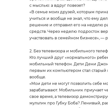
с мыслью: а вдруг повезет?
«В семье моих друзей, которым прина
учиться и вообще не знал, что ему де
решение и отправил его на неделю ра
средств. Через неделю подросток ве
участвовать в семейном бизнесе», — 
2. Без телевизора и мобильного теле
Кто лучший друг «нормального» ребен
мобильный телефон. Дети Дени Джонс
первым их компьютером стал старый к
вообще.
«Мои дети не могут позволить себе м
зарабатывают. Мобильник приучает ч
свое время, а телевизор демонстрир
мультик про Губку Боба? Ленивый, 