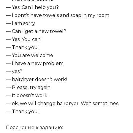
— Yes. Can I help you?
— I dont’t have towels and soap in my room
— I am sorry
— Can I get a new towel?
— Yes! You can!
— Thank you!
— You are welcome
— I have a new problem.
— yes?
— hairdryer doesn’t work!
— Please, try again.
— It doesn’t work.
— ok, we will change hairdryer. Wait sometimes.
— Thank you!
Пояснение к заданию: