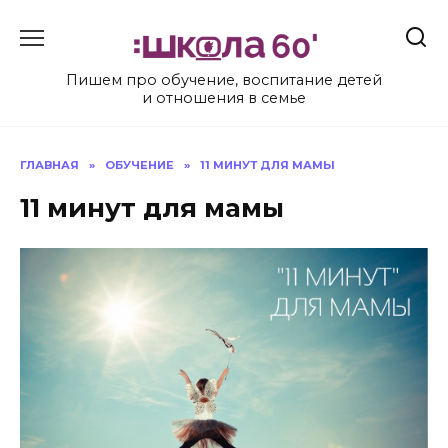
Перейти
к
содержанию
Пишем про обучение, воспитание детей
и отношения в семье
ГЛАВНАЯ
»
ОБУЧЕНИЕ
»
11 МИНУТ ДЛЯ МАМЫ
11 минут для мамы