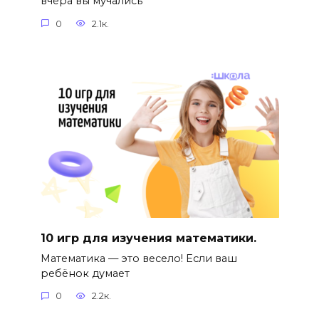
вчера вы мучались
0
2.1к.
10 игр для изучения математики.
Математика — это весело! Если ваш
ребёнок думает
0
2.2к.