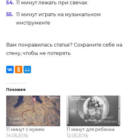
11 минут лежать при свечах
11 минут играть на музыкальном
инструменте
Вам понравилась статья? Сохраните себе на
стену, чтобы не потерять
Похожее
11 минут с мужем
11 минут для ребенка
14.05.2016
12.05.2016