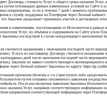
ет Договора, стоимость Услуг и общего срока оказания Услуг, 
ика путем публикации данных измененных условий на Сайте и или
чика неприемлемы, то он в течение 7 дней с момента опубликов
я в службу поддержки на Платформе через Личный кабинет Заказч
я, что Заказчик продолжает принимать участие в договорных отн
влениям и изменениями, поступающими от Исполнителя в рамках 
полнителем Услуг, их объёмом и содержанием на Сайте и/или П
я Заказчика последствий в случае ненадлежащего выполнения З
теля считаются оказанными с окончанием последней части меро
чии). Услуги по настоящему Договору считаются оказанными над
х) календарных дней после окончания последней части меропри
ичии), Заказчик не заявил соответствующего мотивированного 
ме через Личный кабинет Заказчика по адресу: https://gc.yoshko
тельным причинам (болезнь и т.п.) приступить либо продолжит
 Исполнителя путем отправки письменного заявления посредств
c.yoshkola.ru. После рассмотрения заявления Заказчика Исполните
роках оказания Услуг, направив соответствующую информацию на
ством направления соответствующей информации через Платфор