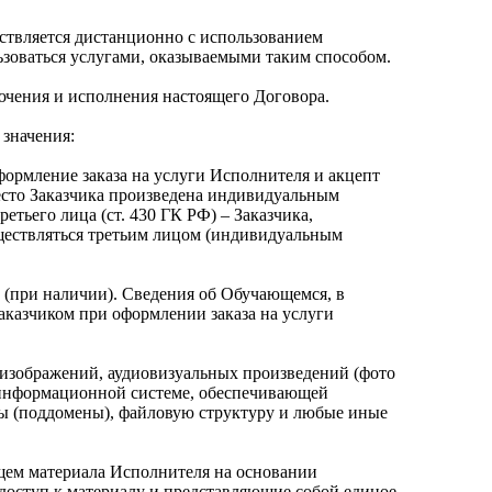
ествляется дистанционно с использованием
ьзоваться услугами, оказываемыми таким способом.
лючения и исполнения настоящего Договора.
 значения:
оформление заказа на услуги Исполнителя и акцепт
есто Заказчика произведена индивидуальным
тьего лица (ст. 430 ГК РФ) – Заказчика,
уществляться третьим лицом (индивидуальным
 (при наличии). Сведения об Обучающемся, в
аказчиком при оформлении заказа на услуги
 изображений, аудиовизуальных произведений (фото
в информационной системе, обеспечивающей
ницы (поддомены), файловую структуру и любые иные
щем материала Исполнителя на основании
 доступ к материалу и представляющие собой единое