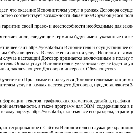
дает, что оказание Исполнителем услуг в рамках Договора осущ
ностью соответствует возможности Заказчика/Обучающегося пол
е гарантии своей право- и дееспособности необходимые для зак
е вытекает иное, следующие термины будут иметь указанные ниже
етившее сайт https://yoshkola.ru Исполнителя и осуществившее 
 им Обучающегося. В случае если оплата услуг Исполнителя вм
случае настоящий Договор признается заключенным в пользу тре
ителя. Оплата услуг Исполнителя в указанном случае будет ос
чика, заключающего Договор в интересах Обучающегося.
 обучение по Программе и пользуется Дополнительными опциями
ителем услуг в рамках настоящего Договора, предоставляются З
ормации, текстов, графических элементов, дизайна, графики,
льной деятельности, а также программ для ЭВМ, содержащихся 
евому адресу: https://yoshkola, включая все его разделы, стра
, интегрированное с Сайтом Исполнителя и служащие хранили
ензии, в рамках которой производится оказание услуг, а также