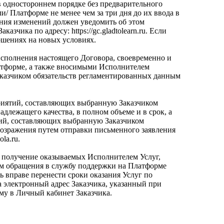
в одностороннем порядке без предварительного
/ Платформе не менее чем за три дня до их ввода в
ания изменений должен уведомить об этом
ика по адресу: https://gc.gladtolearn.ru. Если
ошениях на новых условиях.
исполнения настоящего Договора, своевременно и
латформе, а также вносимыми Исполнителем
аказчиком обязательств регламентированных данным
приятий, составляющих выбранную Заказчиком
лежащего качества, в полном объеме и в срок, а
ятий, составляющих выбранную Заказчиком
возражения путем отправки письменного заявления
la.ru.
ь получение оказываемых Исполнителем Услуг,
ом обращения в службу поддержки на Платформе
ль вправе перенести сроки оказания Услуг по
 электронный адрес Заказчика, указанный при
му в Личный кабинет Заказчика.