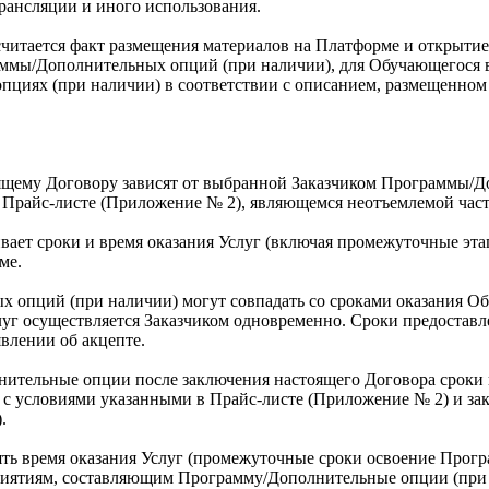
трансляции и иного использования.
считается факт размещения материалов на Платформе и открытие/
мы/Дополнительных опций (при наличии), для Обучающегося в 
циях (при наличии) в соответствии с описанием, размещенном
оящему Договору зависят от выбранной Заказчиком Программы/Д
в Прайс-листе (Приложение № 2), являющемся неотъемлемой час
ивает сроки и время оказания Услуг (включая промежуточные эт
ме.
 опций (при наличии) могут совпадать со сроками оказания Обр
 Услуг осуществляется Заказчиком одновременно. Сроки предост
явлении об акцепте.
олнительные опции после заключения настоящего Договора срок
 с условиями указанными в Прайс-листе (Приложение № 2) и за
.
ять время оказания Услуг (промежуточные сроки освоение Прог
риятиям, составляющим Программу/Дополнительные опции (при н