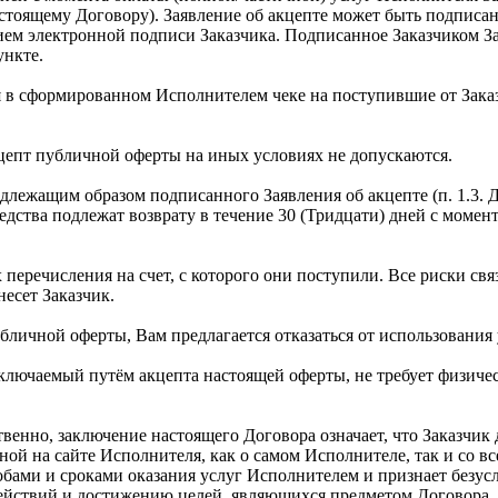
астоящему Договору). Заявление об акцепте может быть подписа
ием электронной подписи Заказчика. Подписанное Заказчиком З
ункте.
я в сформированном Исполнителем чеке на поступившие от Заказ
кцепт публичной оферты на иных условиях не допускаются.
длежащим образом подписанного Заявления об акцепте (п. 1.3. 
дства подлежат возврату в течение 30 (Тридцати) дней с момен
 перечисления на счет, с которого они поступили. Все риски 
есет Заказчик.
убличной оферты, Вам предлагается отказаться от использования
аключаемый путём акцепта настоящей оферты, не требует физиче
венно, заключение настоящего Договора означает, что Заказчик
ой на сайте Исполнителя, как о самом Исполнителе, так и со вс
обами и сроками оказания услуг Исполнителем и признает безу
ействий и достижению целей, являющихся предметом Договора.