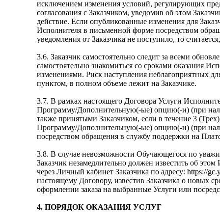
исключением изменения условий, регулирующих предм
согласования с Заказчиком, уведомив об этом Заказч
действие. Если опубликованные изменения для Заказ
Исполнителя в письменной форме посредством обращени
уведомления от Заказчика не поступило, то считаетс
3.6. Заказчик самостоятельно следит за всеми обно
самостоятельно знакомиться со сроками оказания Ис
изменениями. Риск наступления неблагоприятных дл
пунктом, в полном объеме лежит на Заказчике.
3.7. В рамках настоящего Договора Услуги Исполни
Программу/Дополнительную(-ые) опцию(-и) (при нали
также принятыми Заказчиком, если в течение 3 (Тре
Программу/Дополнительную(-ые) опцию(-и) (при нал
посредством обращения в службу поддержки на Платфор
3.8. В случае невозможности Обучающегося по уважи
Заказчик незамедлительно должен известить об этом
через Личный кабинет Заказчика по адресу: https://g
настоящему Договору, известив Заказчика о новых с
оформлении заказа на выбранные Услуги или посред
4. ПОРЯДОК ОКАЗАНИЯ УСЛУГ