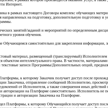
ети Интернет.
ика в рамках настоящего Договора комплекс обучающих матери
 направленных на подготовку, дополнительную подготовку и у
граммы.
ических занятий/заданий и мероприятий по определенным дисц
етного уровня обучения.
ые Обучающимся самостоятельно для закрепления информации, з
кстовый материал, размещенный (транслируемый) Исполнителем
я объектом интеллектуального права. В частности, материалами
или текстовые записи Программы/Дополнительных опций, предназ
Платформы, к которому Заказчик получает доступ после прохожд
ции Заказчика, отправление сообщений Исполнителю, просмотра
ведомлений от Исполнителя, а также совершения иных действий
и авторизации на Платформе самостоятельно. Исполнитель не пе
страции и авторизации Заказчика на Платформе.
дел Платформы, к которому Обучающийся получает доступ посл