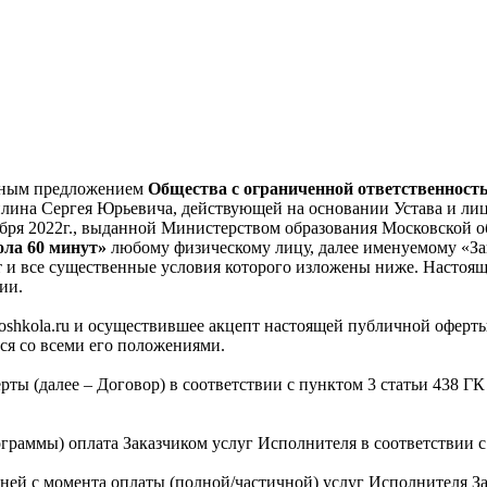
ичным предложением
Общества с ограниченной ответственност
лина Сергея Юрьевича, действующей на основании Устава и лиц
ября 2022г., выданной Министерством образования Московской о
ла 60 минут»
любому физическому лицу, далее именуемому «Зак
т и все существенные условия которого изложены ниже. Настоя
ии.
/yoshkola.ru и осуществившее акцепт настоящей публичной оферты
ся со всеми его положениями.
ы (далее – Договор) в соответствии с пунктом 3 статьи 438 ГК
ограммы) оплата Заказчиком услуг Исполнителя в соответствии 
 дней с момента оплаты (полной/частичной) услуг Исполнителя 