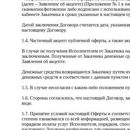
(далее – Заявление об акцепте) (Приложение № 1 к н
сканкопии/фотокопии либо подписано с использован
кабинете Заказчика в сроки указанные в настоящем п
Датой заключения Договора считается дата, указанна
настоящему Договору.
1.4. Частичный акцепт публичной оферты, а также а
В случае не получения Исполнителем от Заказчика на
заключенным. Полученные от Заказчика денежные сре
Заявления об акцепте.
Денежные средства возвращаются Заказчику путем их
денежных средств в соответствии с данным пунктом н
1.5. В случае несогласия с каким-либо положением п
1.6. Стороны согласились, что настоящий Договор, з
виде.
1.7. Принятие условий настоящей Оферты и соответст
степени ознакомился со всей информацией, размещенн
порядком оплаты услуг Исполнителя, порядком, спос
настоящего Договора необходимых для совершения д