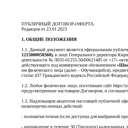
ПУБЛИЧНЫЙ ДОГОВОР-ОФЕРТА.
Редакция от 23.01.2023
1. ОБЩИЕ ПОЛОЖЕНИЯ
1.1. Данный документ является официальным публ
1215000058360),
в лице Генерального директора Кири
деятельности № Л035-01255-50/00621485 от «17» окт
действующего под коммерческим обозначением
«Шко
им физического лица (далее – Обучающийся), предме
статье 437 Гражданского кодекса Российской Федерац
1.2. Любое физическое лицо, посетившее сайт https:/
предусмотренные настоящим Договором, и соглашает
1.3. Надлежащим акцептом настоящей публичной оферт
нижеперечисленных действий:
- полная/частичная (если доступна для выбранной пр
- направление в течение 30 (Тридцати) календарных