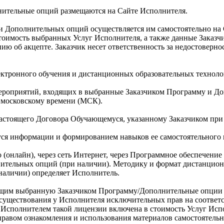
нительные опций размещаются на Сайте Исполнителя.
и Дополнительных опций осуществляется им самостоятельно на 
тоимость выбранных Услуг Исполнителя, а также данные Заказч
ию об акцепте. Заказчик несет ответственность за недостоверно
лектронного обучения и дистанционных образовательных техноло
 мероприятий, входящих в выбранные Заказчиком Программу и Д
о московскому времени (МСК).
 настоящего Договора Обучающемуся, указанному Заказчиком при
уся информации и формированием навыков ее самостоятельного 
(онлайн), через сеть Интернет, через Программное обеспечение 
ительных опций (при наличии). Методику и формат дистанцио
аличии) определяет Исполнитель.
яющим выбранную Заказчиком Программу/Дополнительные опции (
существования у Исполнителя исключительных прав на соответ
 Исполнителем такой лицензии включена в стоимость Услуг Исп
правом ознакомления и использования материалов самостоятельн